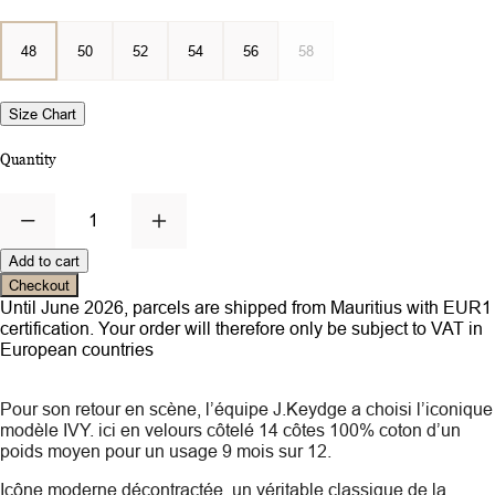
48
50
52
54
56
58
Size Chart
Quantity
1
Add to cart
Checkout
Until June 2026, parcels are shipped from Mauritius with EUR1
certification. Your order will therefore only be subject to VAT in
European countries
Pour son retour en scène, l’équipe J.Keydge a choisi l’iconique
modèle IVY. ici en velours côtelé 14 côtes 100% coton d’un
poids moyen pour un usage 9 mois sur 12.
Icône moderne décontractée, un véritable classique de la