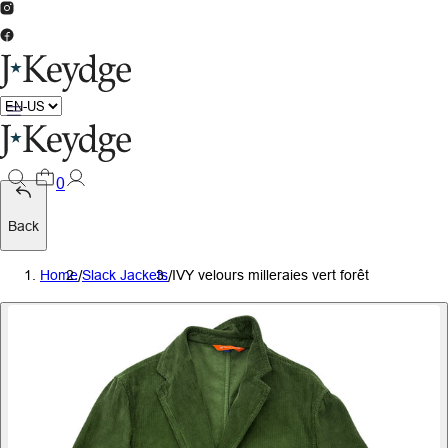
0
Back
Home
/
Slack Jackets
/
IVY velours milleraies vert forêt