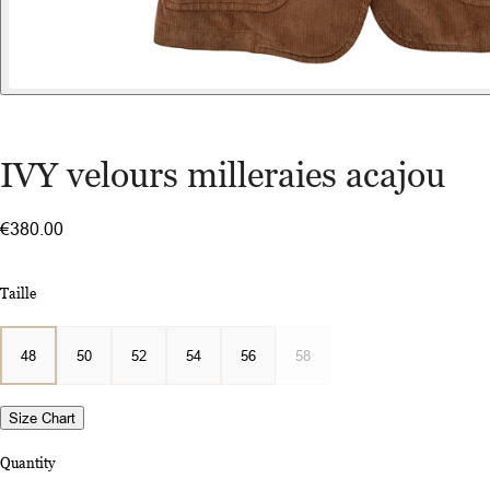
IVY velours milleraies acajou
€380.00
Taille
48
50
52
54
56
58
Size Chart
Quantity