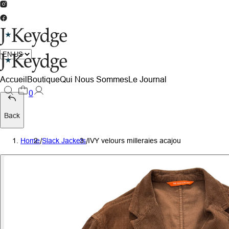
Accueil
Boutique
Qui Nous Sommes
Le Journal
0
Back
Home
/
Slack Jackets
/
IVY velours milleraies acajou