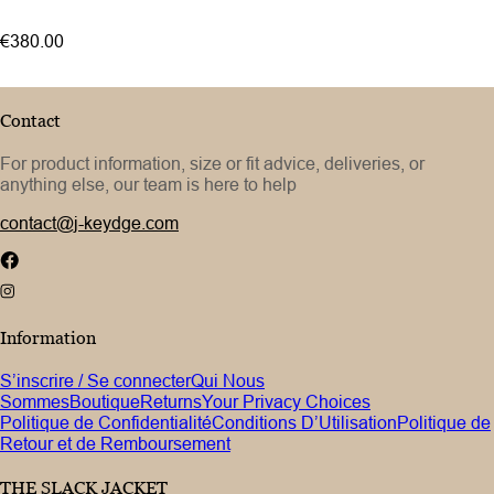
52
€380.00
54
Contact
For product information, size or fit advice, deliveries, or
anything else, our team is here to help
contact@j-keydge.com
Information
S’inscrire / Se connecter
Qui Nous
Sommes
Boutique
Returns
Your Privacy Choices
Politique de Confidentialité
Conditions D’Utilisation
Politique de
Retour et de Remboursement
THE SLACK JACKET