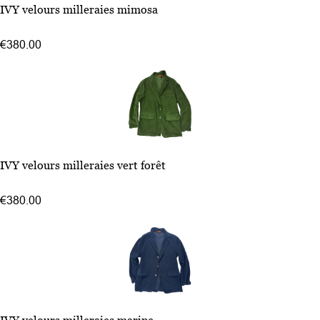
48
IVY velours milleraies mimosa
50
54
€380.00
52
48
IVY velours milleraies vert forêt
50
52
€380.00
54
48