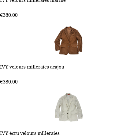
IVY velours milleraies marine
50
52
€380.00
54
48
IVY velours milleraies acajou
50
52
€380.00
54
48
IVY écru velours milleraies
50